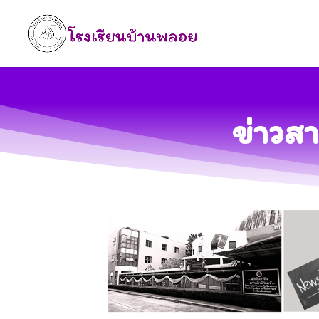
ข่าวสา