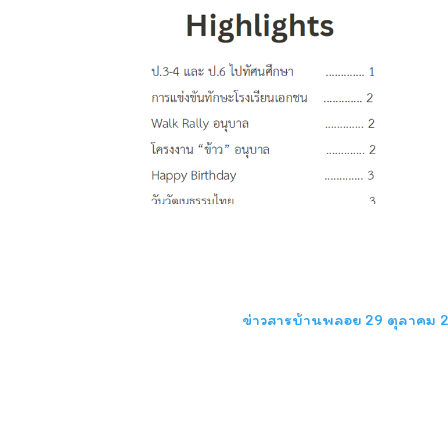
ข่าวสารบ้านพลอย 29 ตุลาคม 