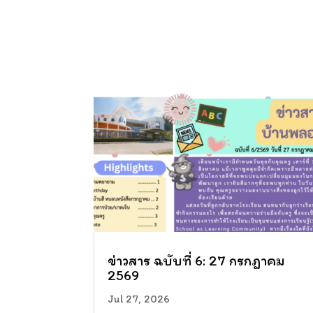
ข่าวสาร ฉบับที่ 6: 27 กรกฎาคม
2569
Jul 27, 2026