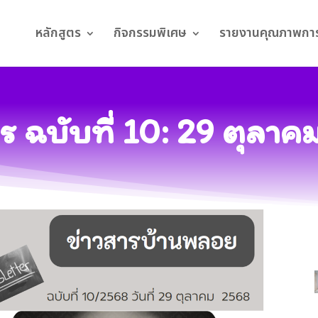
หลักสูตร
กิจกรรมพิเศษ
รายงานคุณภาพกา
ร ฉบับที่ 10: 29 ตุลา