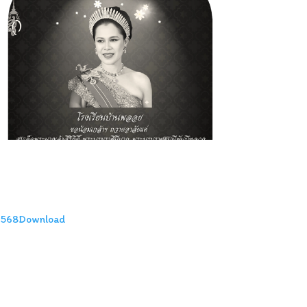
2568
Download