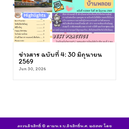
ข่าวสาร ฉบับที่ 4: 30 มิถุนายน
2569
Jun 30, 2026
สงวนลิขสิทธิ์ © ตามพ.ร.บ.ลิขสิทธิ์พ.ศ. ๒๕๓๗ โดย