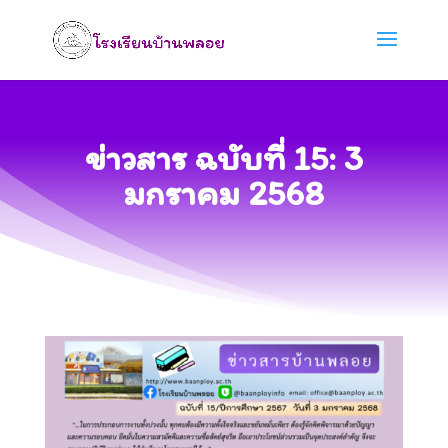
ข่าวสาร ฉบับที่ 15: 3
มกราคม 2568