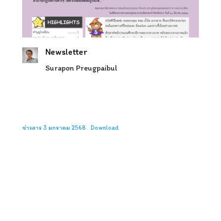
Newsletter
Surapon Preugpaibul
ข่าวสาร 3 มกราคม 2568
Download