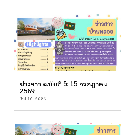
ข่าวสาร ฉบับที่ 5: 15 กรกฎาคม
2569
Jul 16, 2026