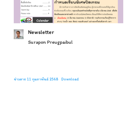
Newsletter
Surapon Preugpaibul
ข่าวสาร 11 กุมภาพันธ์ 2568
Download