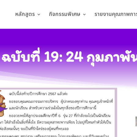
หลักสูตร
กิจกรรมพิเศษ
รายงานคุณภาพกา
 ฉบับที่ 19: 24 กุมภาพั