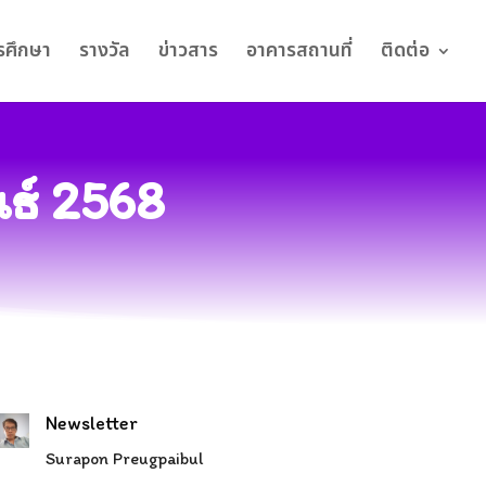
รศึกษา
รางวัล
ข่าวสาร
อาคารสถานที่
ติดต่อ
นธ์ 2568
Newsletter
Surapon Preugpaibul